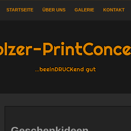
STARTSEITE
ÜBER UNS
GALERIE
KONTAKT
lzer-PrintConc
…beeinDRUCKend gut
Geschenkideen