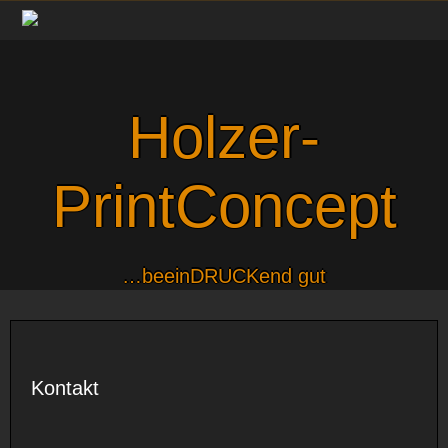
Skip
to
content
Holzer-
PrintConcept
…beeinDRUCKend gut
Kontakt